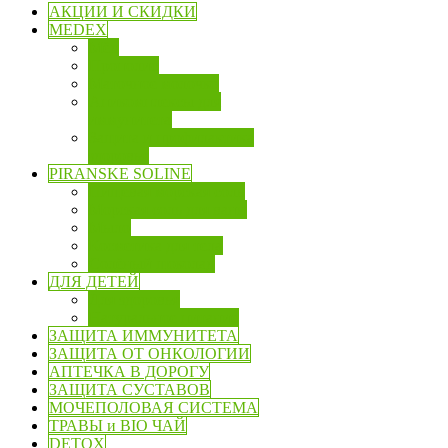
АКЦИИ И СКИДКИ
MEDEX
Мёд
Прополис
Маточное молочко
Апикомплексы для
иммунитета
Защита и профилактика
здоровья
PIRANSKE SOLINE
Пищевая морская соль
Морская соль для ванн
Мыло
Косметика для тела
Солёный шоколад
ДЛЯ ДЕТЕЙ
Для здоровья
Натуральное питание
ЗАЩИТА ИММУНИТЕТА
ЗАЩИТА ОТ ОНКОЛОГИИ
АПТЕЧКА В ДОРОГУ
ЗАЩИТА СУСТАВОВ
МОЧЕПОЛОВАЯ СИСТЕМА
ТРАВЫ и BIO ЧАЙ
DETOX