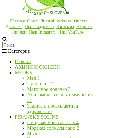
Главная
О нас
Личный кабинет
Оплата
Доставка
Производители
Контакты
Акции и
скидки
Наш Instagram
Наш YouTube
Категории
Главная
АКЦИИ И СКИДКИ
MEDEX
Мёд
3
Прополис
11
Маточное молочко
3
Апикомплексы для иммунитета
37
Защита и профилактика
здоровья
50
PIRANSKE SOLINE
Пищевая морская соль
4
Морская соль для ванн
2
Мыло
2