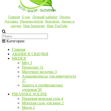
Главная
О нас
Личный кабинет
Оплата
Доставка
Производители
Контакты
Акции и
скидки
Наш Instagram
Наш YouTube
Категории
Главная
АКЦИИ И СКИДКИ
MEDEX
Мёд
3
Прополис
11
Маточное молочко
3
Апикомплексы для иммунитета
37
Защита и профилактика
здоровья
50
PIRANSKE SOLINE
Пищевая морская соль
4
Морская соль для ванн
2
Мыло
2